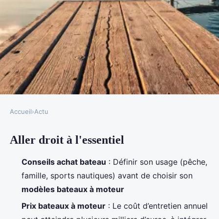
Accueil
›
Actu
ACTU
Aller droit à l'essentiel
Guide ultime pour choisir votre
bateau à moteur d'occasion sur
Conseils achat bateau
: Définir son usage (pêche,
mesure
famille, sports nautiques) avant de choisir son
modèles bateaux à moteur
Suzanne
•
02/04/2026 11:43
•
11 min de lecture
Prix bateaux à moteur
: Le coût d’entretien annuel