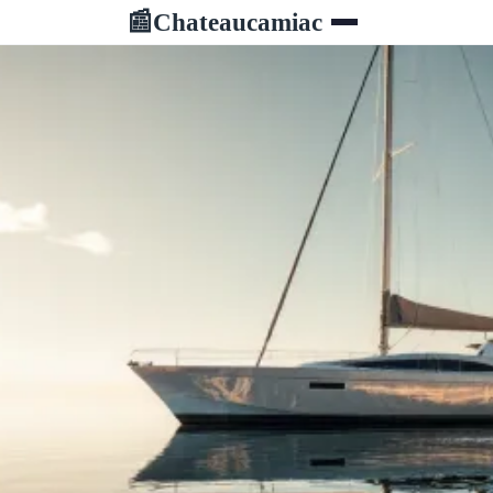
Chateaucamiac
📰