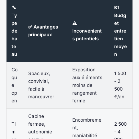
🔧
💶
Ty
Budg
pe
⚠️
et
✅ Avantages
de
Inconvénient
entre
principaux
ba
s potentiels
tien
te
moye
au
n
Co
Exposition
Spacieux,
1 500
qu
aux éléments,
convivial,
- 2
e
moins de
facile à
500
op
rangement
manœuvrer
€/an
en
fermé
Cabine
Encombreme
Ti
fermée,
2 500
nt,
m
autonomie
- 4
maniabilité