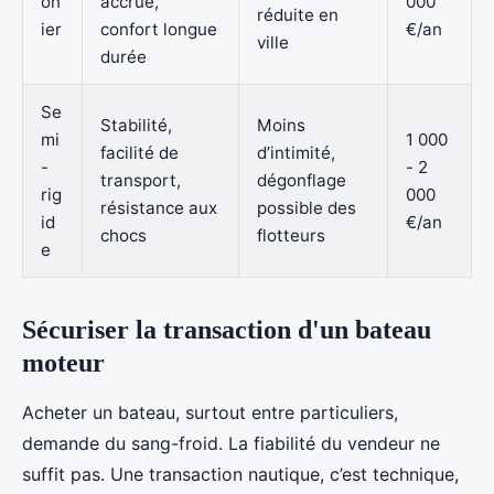
on
accrue,
000
réduite en
ier
confort longue
€/an
ville
durée
Se
Stabilité,
Moins
mi
1 000
facilité de
d’intimité,
-
- 2
transport,
dégonflage
rig
000
résistance aux
possible des
id
€/an
chocs
flotteurs
e
Sécuriser la transaction d'un bateau
moteur
Acheter un bateau, surtout entre particuliers,
demande du sang-froid. La fiabilité du vendeur ne
suffit pas. Une transaction nautique, c’est technique,