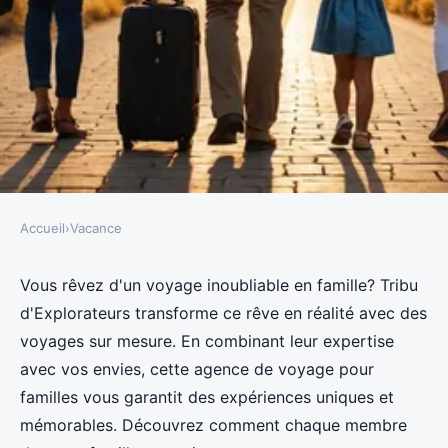
Accueil
›
Vacance
VACANCE
Agence de voyage famille : des
Vous rêvez d'un voyage inoubliable en famille? Tribu
d'Explorateurs transforme ce rêve en réalité avec des
voyages sur mesure inoubliables
voyages sur mesure. En combinant leur expertise
avec vos envies, cette agence de voyage pour
Aaron
•
21 août 2024
•
5 min de lecture
familles vous garantit des expériences uniques et
mémorables. Découvrez comment chaque membre