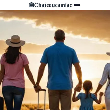
Chateaucamiac
📰