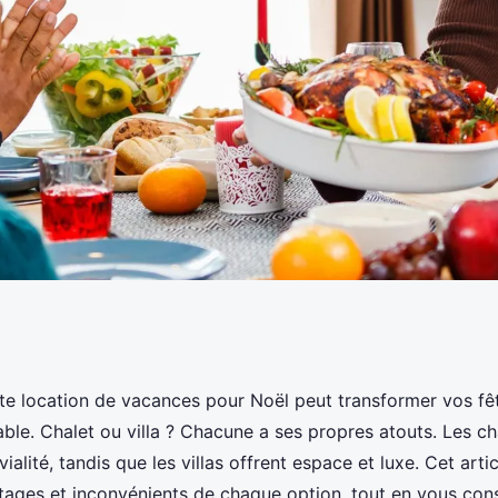
pour noël : chalet
aite location de vacances pour Noël peut transformer vos fê
ble. Chalet ou villa ? Chacune a ses propres atouts. Les c
vialité, tandis que les villas offrent espace et luxe. Cet art
tages et inconvénients de chaque option, tout en vous conse