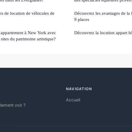
s de location de véhicules de
Découvrez les avantages de la 
9 places
 appartement à New York avec
Découvrez la location appart hô
 sites du patrimoine artistique?
NAVIGATION
Accueil
lement voir ?