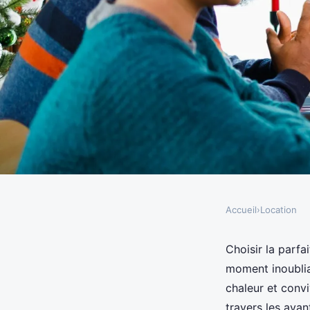
Accueil
›
Location
LOCATION
Location de vacances 
Choisir la parf
moment inoublia
ou villa au choix ?
chaleur et convi
travers les avan