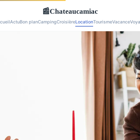
Chateaucamiac
📰
cueil
Actu
Bon plan
Camping
Croisière
Location
Tourisme
Vacance
Voy