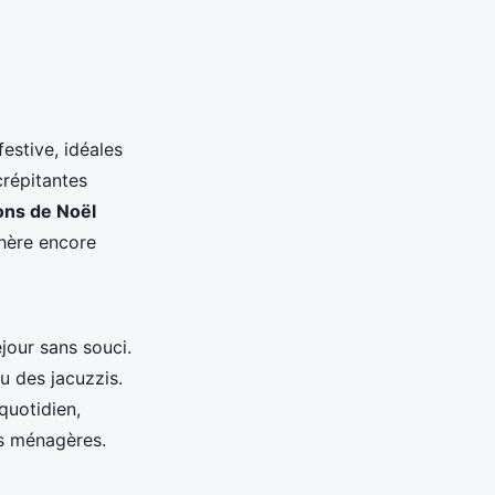
stive, idéales
crépitantes
ons de Noël
hère encore
jour sans souci.
 des jacuzzis.
quotidien,
es ménagères.