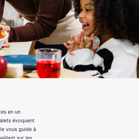
tes en un
halets évoquent
icle vous guide à
illant sur les