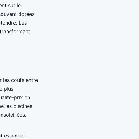
nt sur le
souvent dotées
étendre. Les
 transformant
r les coûts entre
e plus
alité-prix en
e les piscines
nsoleillées.
st essentiel.