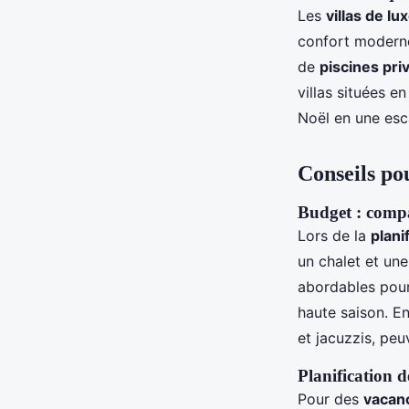
Les
villas de lu
confort moderne
de
piscines pri
villas situées e
Noël en une esc
Conseils po
Budget : compar
Lors de la
plani
un chalet et une
abordables pour
haute saison. E
et jacuzzis, peu
Planification 
Pour des
vacanc