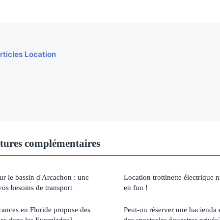
rticles Location
tures complémentaires
 sur le bassin d'Arcachon : une
Location trottinette électrique n
vos besoins de transport
en fun !
ances en Floride propose des
Peut-on réserver une hacienda
es dans les Everglades?
des spectacles équestres privés