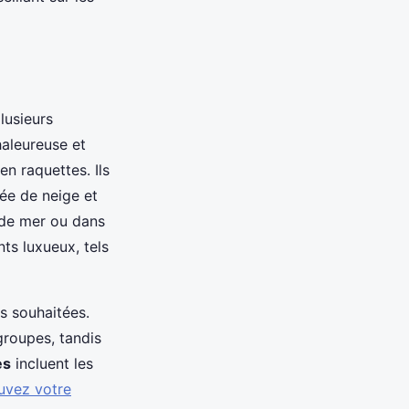
lusieurs
haleureuse et
en raquettes. Ils
ée de neige et
 de mer ou dans
ts luxueux, tels
és souhaitées.
groupes, tandis
es
incluent les
uvez votre