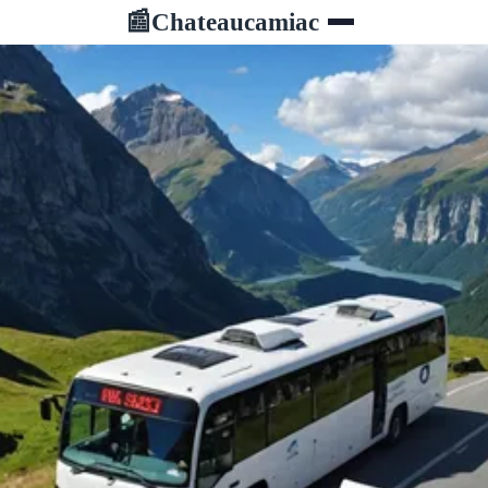
Chateaucamiac
📰