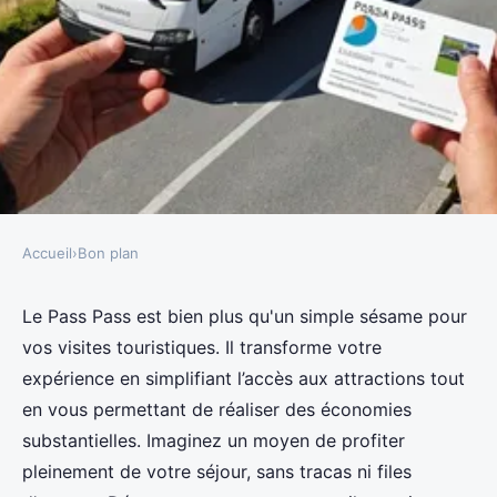
Accueil
›
Bon plan
BON PLAN
Découvrez comment le pass pass
Le Pass Pass est bien plus qu'un simple sésame pour
vos visites touristiques. Il transforme votre
simplifie vos visites touristiques
expérience en simplifiant l’accès aux attractions tout
en vous permettant de réaliser des économies
Aaron
•
16 octobre 2024
•
3 min de lecture
substantielles. Imaginez un moyen de profiter
pleinement de votre séjour, sans tracas ni files