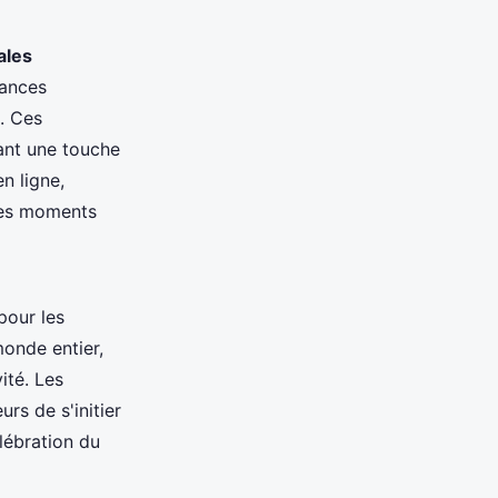
ales
mances
. Ces
ant une touche
n ligne,
 des moments
pour les
monde entier,
ité. Les
rs de s'initier
lébration du