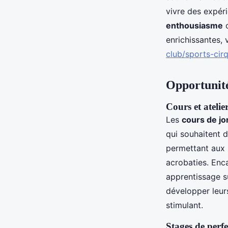
vivre des expér
enthousiasme
c
enrichissantes, 
club/sports-cirq
Opportunité
Cours et ateli
Les
cours de jo
qui souhaitent d
permettant aux 
acrobaties. Enc
apprentissage sû
développer leur
stimulant.
Stages de perf