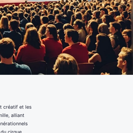
 créatif et les
le, alliant
énérationnels
 du cirque