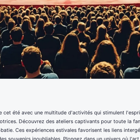
z le cirque et les
e cet été avec une multitude d'activités qui stimulent l'esprit
ices. Découvrez des ateliers captivants pour toute la famil
batie. Ces expériences estivales favorisent les liens interg
des souvenirs inoubliables. Plongez dans un univers où l'art