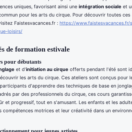
iences uniques, favorisant ainsi une
intégration sociale
et u
ommun pour les arts du cirque. Pour découvrir toutes ces 
visitez Faistesvacances.fr :
https://www.faistesvacances.fr/
ue-loisirs/
s de formation estivale
ers pour débutants
nglage
et d'
initiation au cirque
offerts pendant l'été sont 
écouvrir les arts du cirque. Ces ateliers sont conçus pour l
participants d'apprendre des techniques de base en jonglag
adrés par des professionnels du cirque, ces cours garantiss
r et progressif, tout en s'amusant. Les enfants et les adult
s compétences motrices et leur créativité dans un environ
ectionnement pour jeunes artistes