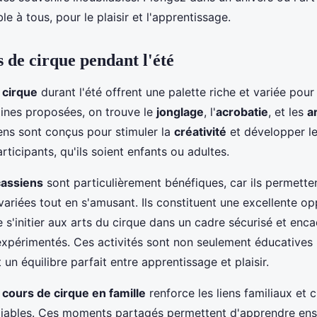
le à tous, pour le plaisir et l'apprentissage.
s de cirque pendant l'été
 cirque
durant l'été offrent une palette riche et variée pour
lines proposées, on trouve le
jonglage
, l'
acrobatie
, et les
a
iens sont conçus pour stimuler la
créativité
et développer l
ticipants, qu'ils soient enfants ou adultes.
rcassiens
sont particulièrement bénéfiques, car ils permette
ariées tout en s'amusant. Ils constituent une excellente o
 s'initier aux arts du cirque dans un cadre sécurisé et enc
expérimentés. Ces activités sont non seulement éducatives 
 un équilibre parfait entre apprentissage et plaisir.
s
cours de cirque en famille
renforce les liens familiaux et 
liables. Ces moments partagés permettent d'apprendre en