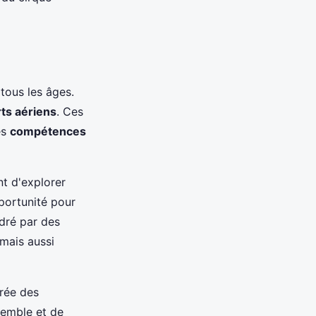
 tous les âges.
rts aériens
. Ces
es
compétences
nt d'explorer
pportunité pour
adré par des
mais aussi
crée des
semble et de