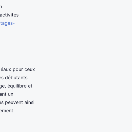
n
activités
stages-
idéaux pour ceux
es débutants,
e, équilibre et
ent un
es peuvent ainsi
nement