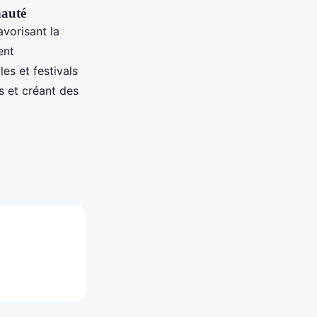
nauté
avorisant la
ent
es et festivals
ts et créant des