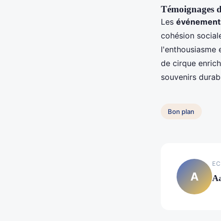
Témoignages de
Les
événements
cohésion sociale
l'enthousiasme e
de cirque enrichi
souvenirs durab
Bon plan
EC
A
A