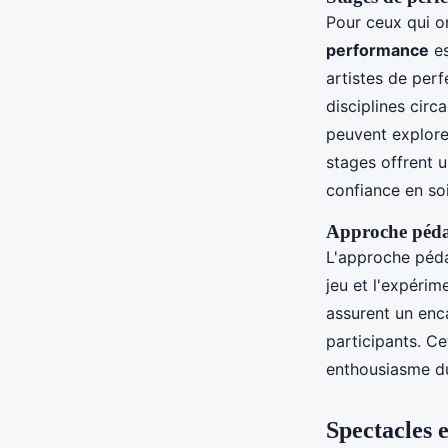
Pour ceux qui o
performance
es
artistes de perf
disciplines circ
peuvent explore
stages offrent 
confiance en soi
Approche péda
L'approche péda
jeu et l'expérim
assurent un enca
participants. C
enthousiasme du
Spectacles 