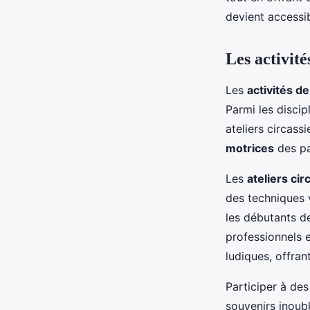
devient accessib
Aaron
•
22 octobre 2024
•
3 min de lecture
Les activité
Les
activités de
Parmi les discip
ateliers circass
motrices
des par
Les
ateliers ci
des techniques v
les débutants de
professionnels 
ludiques, offrant
Participer à de
souvenirs inoub