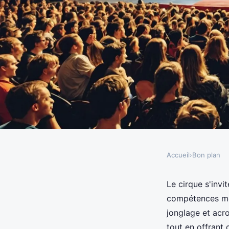
Accueil
›
Bon plan
BON PLAN
Stage sport : découvre
Le cirque s'invit
compétences motr
activités estivales
jonglage et acro
tout en offrant 