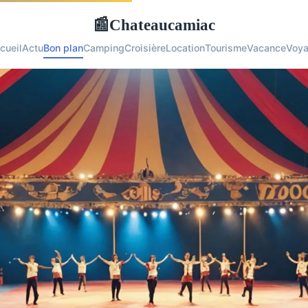
Chateaucamiac
📰
cueil
Actu
Bon plan
Camping
Croisière
Location
Tourisme
Vacance
Voy