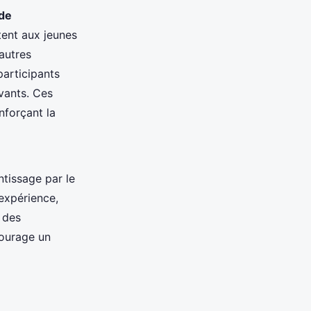
de
tent aux jeunes
autres
participants
vants. Ces
nforçant la
tissage par le
'expérience,
 des
courage un